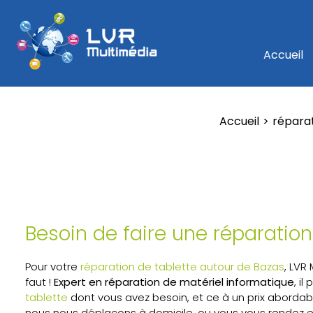
Accueil
Accueil
répara
Besoin de faire une réparation
Pour votre
réparation de tablette autour de Bazas
, LVR
faut !
Expert en réparation de matériel informatique
, i
tablette
dont vous avez besoin, et ce à un prix abordab
nous nous déplaçons à domicile, ou vous vous rendez 