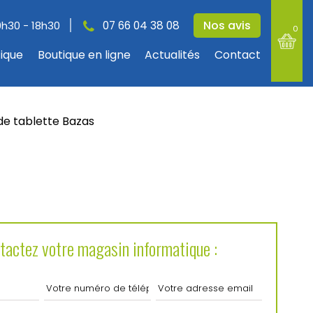
Nos avis
9h30 - 18h30
07 66 04 38 08
0
tique
Boutique en ligne
Actualités
Contact
de tablette Bazas
tactez votre magasin informatique :