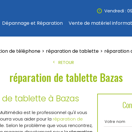
Vendredi : 0
Dépannage et Réparation
Vente de matériel informa
tion de téléphone
réparation de tablette
réparation 
RETOUR
réparation de tablette Bazas
 de tablette à Bazas
Con
 Multimédia est le professionnel qu'il vous
l pourra vous aider pour la
réparation de
le. Selon le problème que vous rencontrez,
en magasin directement pour la
réparation