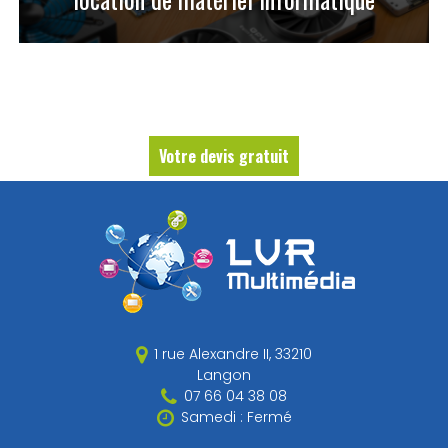
Votre devis gratuit
1 rue Alexandre II,
33210
Langon
07 66 04 38 08
Samedi : Fermé