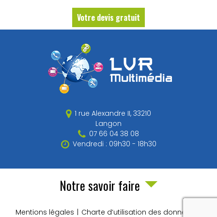
Votre devis gratuit
1 rue Alexandre II,
33210
Langon
07 66 04 38 08
Vendredi : 09h30 - 18h30
Notre savoir faire
Mentions légales
Charte d’utilisation des données
recaptch