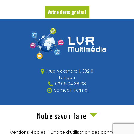
Votre devis gratuit
1 rue Alexandre II,
33210
Langon
07 66 04 38 08
Samedi : Fermé
Notre savoir faire
Mentions légales
Charte d’utilisation des données
recaptch