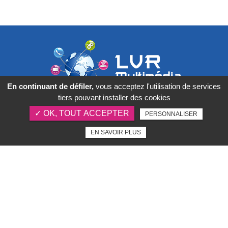
En continuant de défiler,
vous acceptez l'utilisation de services
tiers pouvant installer des cookies
1 rue Alexandre II,
33210
✓ OK, TOUT ACCEPTER
PERSONNALISER
Langon
EN SAVOIR PLUS
07 66 04 38 08
Vendredi : 09h30 - 18h30
Notre savoir faire
Mentions légales
Charte d’utilisation des données