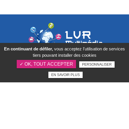
En continuant de défiler,
vous acceptez l'utilisation de services
tiers pouvant installer des cookies
1 rue Alexandre II,
33210
✓ OK, TOUT ACCEPTER
PERSONNALISER
Langon
EN SAVOIR PLUS
07 66 04 38 08
Jeudi : 09h30 - 18h30
Notre savoir faire
Mentions légales
Charte d’utilisation des données